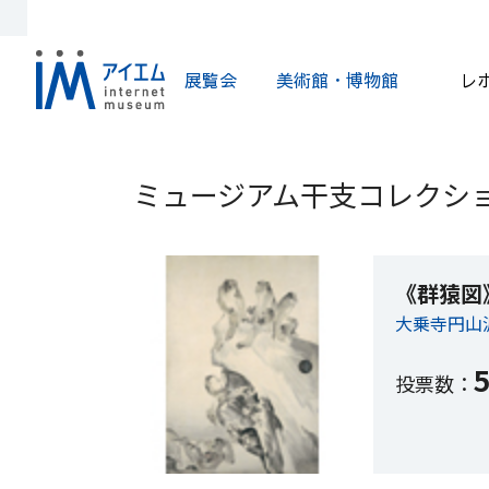
展覧会
美術館・博物館
レ
ミュージアム干支コレクショ
《群猿図
大乗寺円山
投票数：