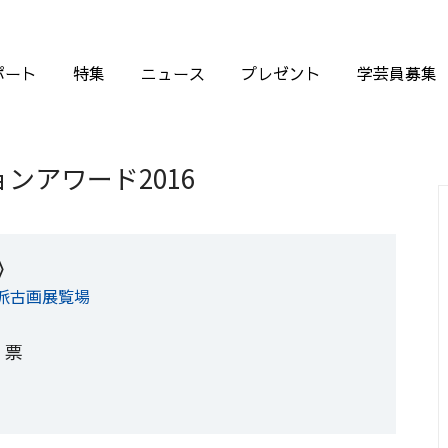
ポート
特集
ニュース
プレゼント
学芸員募集
ンアワード2016
》
派古画展覧場
5
票