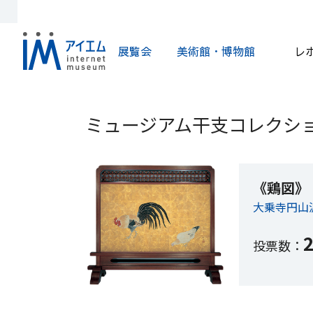
展覧会
美術館・博物館
レ
ミュージアム干支コレクショ
《鶏図》
大乗寺円山
投票数：