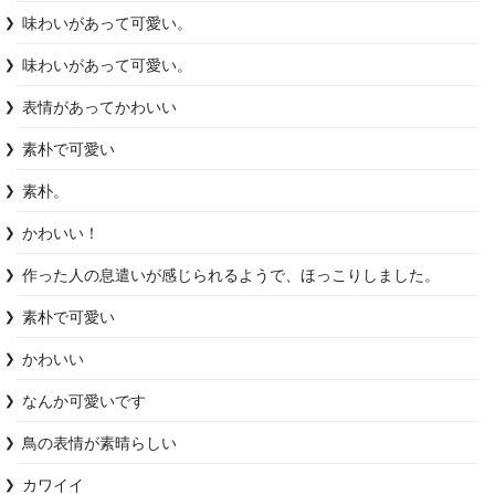
味わいがあって可愛い。
味わいがあって可愛い。
表情があってかわいい
素朴で可愛い
素朴。
かわいい！
作った人の息遣いが感じられるようで、ほっこりしました。
素朴で可愛い
かわいい
なんか可愛いです
鳥の表情が素晴らしい
カワイイ