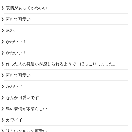
表情があってかわいい
素朴で可愛い
素朴。
かわいい！
かわいい！
作った人の息遣いが感じられるようで、ほっこりしました。
素朴で可愛い
かわいい
なんか可愛いです
鳥の表情が素晴らしい
カワイイ
味わいがあって可愛い。