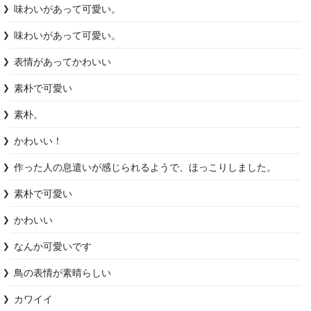
味わいがあって可愛い。
味わいがあって可愛い。
表情があってかわいい
素朴で可愛い
素朴。
かわいい！
作った人の息遣いが感じられるようで、ほっこりしました。
素朴で可愛い
かわいい
なんか可愛いです
鳥の表情が素晴らしい
カワイイ