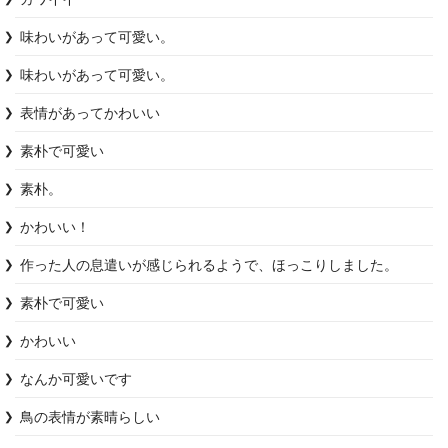
味わいがあって可愛い。
味わいがあって可愛い。
表情があってかわいい
素朴で可愛い
素朴。
かわいい！
作った人の息遣いが感じられるようで、ほっこりしました。
素朴で可愛い
かわいい
なんか可愛いです
鳥の表情が素晴らしい