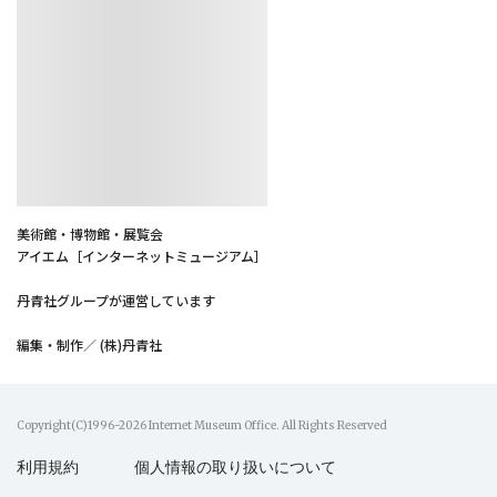
美術館・博物館・展覧会
アイエム［インターネットミュージアム］
丹青社グループが運営しています
編集・制作／ (株)丹青社
Copyright(C)1996-2026 Internet Museum Office. All Rights Reserved
利用規約
個人情報の取り扱いについて