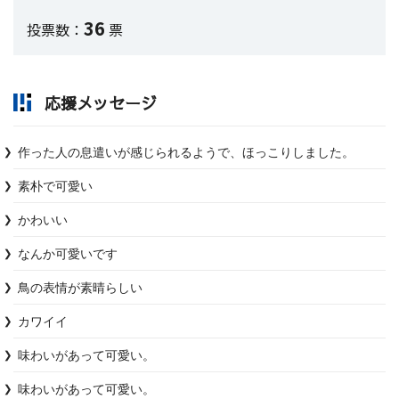
36
投票数：
票
応援メッセージ
作った人の息遣いが感じられるようで、ほっこりしました。
素朴で可愛い
かわいい
なんか可愛いです
鳥の表情が素晴らしい
カワイイ
味わいがあって可愛い。
味わいがあって可愛い。