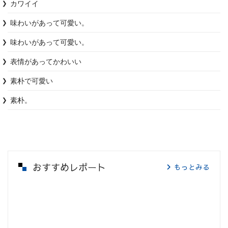
カワイイ
味わいがあって可愛い。
味わいがあって可愛い。
表情があってかわいい
素朴で可愛い
素朴。
おすすめレポート
もっとみる