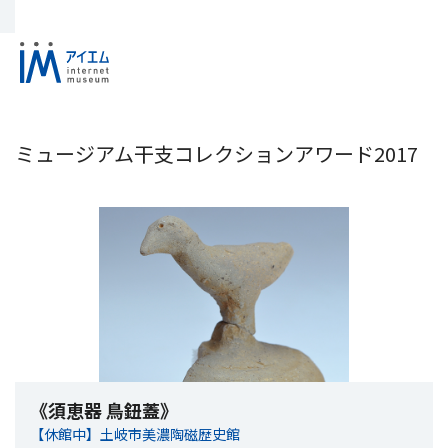
ミュージアム干支コレクションアワード2017
《須恵器 鳥鈕蓋》
【休館中】土岐市美濃陶磁歴史館