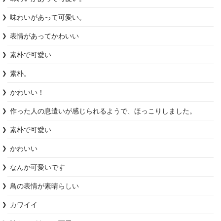
味わいがあって可愛い。
表情があってかわいい
素朴で可愛い
素朴。
かわいい！
作った人の息遣いが感じられるようで、ほっこりしました。
素朴で可愛い
かわいい
なんか可愛いです
鳥の表情が素晴らしい
カワイイ