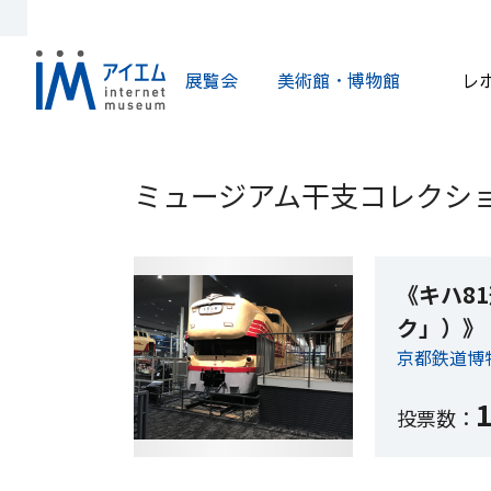
展覧会
美術館・博物館
レ
ミュージアム干支コレクショ
《キハ8
ク」）》
京都鉄道博
投票数：