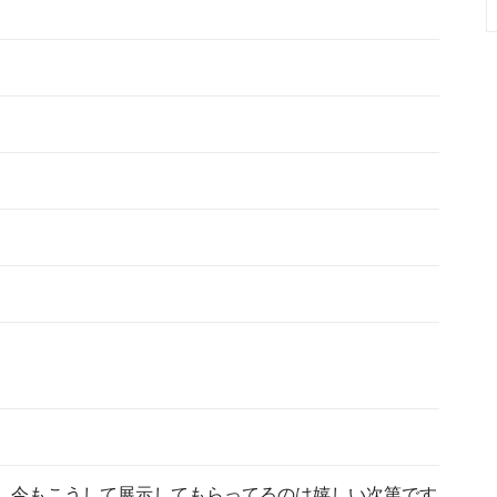
。
。今もこうして展示してもらってるのは嬉しい次第です