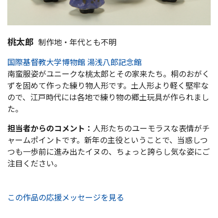
桃太郎
制作地・年代とも不明
国際基督教大学博物館 湯浅八郎記念館
南蛮服姿がユニークな桃太郎とその家来たち。桐のおがく
ずを固めて作った練り物人形です。土人形より軽く堅牢な
ので、江戸時代には各地で練り物の郷土玩具が作られまし
た。
担当者からのコメント：
人形たちのユーモラスな表情がチ
ャームポイントです。新年の主役ということで、当惑しつ
つも一歩前に進み出たイヌの、ちょっと誇らし気な姿にご
注目ください。
この作品の応援メッセージを見る