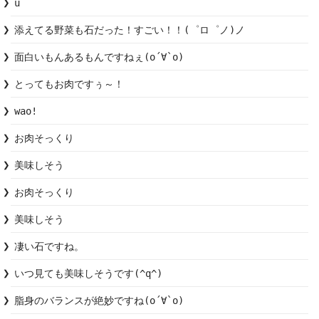
u
添えてる野菜も石だった！すごい！！(゜ロ゜ノ)ノ
面白いもんあるもんですねぇ(о´∀`о)
とってもお肉ですぅ～！
wao!
お肉そっくり
お肉そっくり
凄い石ですね。
いつ見ても美味しそうです(^q^)
脂身のバランスが絶妙ですね(о´∀`о)