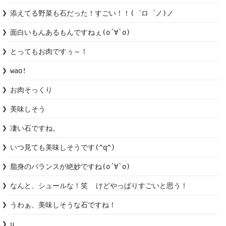
添えてる野菜も石だった！すごい！！(゜ロ゜ノ)ノ
面白いもんあるもんですねぇ(о´∀`о)
とってもお肉ですぅ～！
wao!
お肉そっくり
凄い石ですね。
いつ見ても美味しそうです(^q^)
脂身のバランスが絶妙ですね(о´∀`о)
なんと、シュールな！笑  けどやっぱりすごいと思う！
うわぁ、美味しそうな石ですね！
u