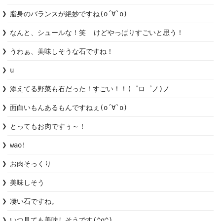
脂身のバランスが絶妙ですね(о´∀`о)
なんと、シュールな！笑  けどやっぱりすごいと思う！
うわぁ、美味しそうな石ですね！
u
添えてる野菜も石だった！すごい！！(゜ロ゜ノ)ノ
面白いもんあるもんですねぇ(о´∀`о)
とってもお肉ですぅ～！
wao!
お肉そっくり
凄い石ですね。
いつ見ても美味しそうです(^q^)