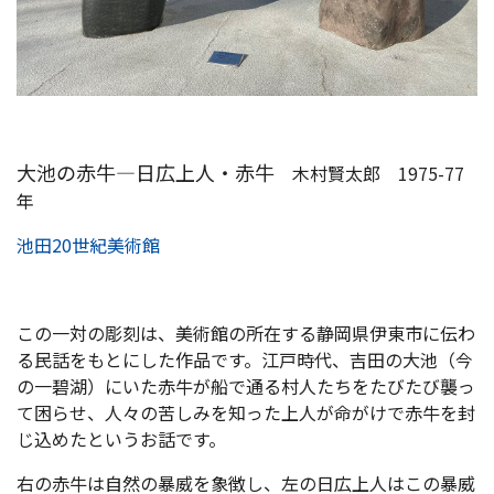
大池の赤牛―日広上人・赤牛
木村賢太郎 1975-77
年
池田20世紀美術館
この一対の彫刻は、美術館の所在する静岡県伊東市に伝わ
る民話をもとにした作品です。江戸時代、吉田の大池（今
の一碧湖）にいた赤牛が船で通る村人たちをたびたび襲っ
て困らせ、人々の苦しみを知った上人が命がけで赤牛を封
じ込めたというお話です。
右の赤牛は自然の暴威を象徴し、左の日広上人はこの暴威