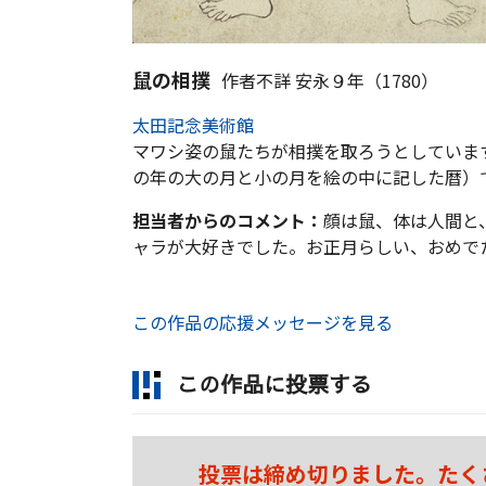
鼠の相撲
作者不詳 安永９年（1780）
太田記念美術館
マワシ姿の鼠たちが相撲を取ろうとしていま
の年の大の月と小の月を絵の中に記した暦）
担当者からのコメント：
顔は鼠、体は人間と
ャラが大好きでした。お正月らしい、おめで
この作品の応援メッセージを見る
この作品に投票する
投票は締め切りました。たく