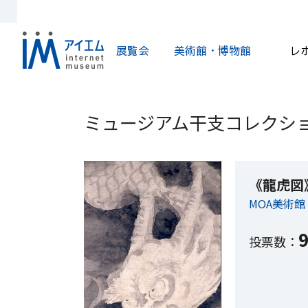
展覧会
美術館・博物館
レ
ミュージアム干支コレクショ
《龍虎図
MOA美術館
投票数：