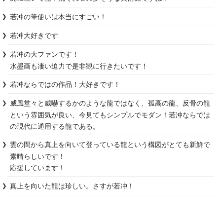
若冲の筆使いは本当にすごい！
若冲大好きです
若冲の大ファンです！

水墨画も凄い迫力で是非観に行きたいです！
若冲ならではの作品！大好きです！
威風堂々と威嚇するかのような龍ではなく、孤高の龍、反骨の龍
という雰囲気が良い、今見てもシンプルでモダン！若冲ならでは
の現代に通用する龍である。
雲の間から真上を向いて登っている龍という構図がとても新鮮で
素晴らしいです！

応援しています！
真上を向いた龍は珍しい。さすが若冲！