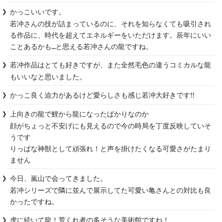
かっこいいです。

若冲さんの技が詰まっているのに、それを知らなくても吸引され
る作品に、時代を超えてエネルギーをいただけます。辰年にいい
ことあるかも…と思える若冲さんの龍ですね。
若冲作品はとても好きですが、また全然毛色の違うコミカルな龍
もいいなと思いました。
かっこ良く迫力があるけど愛らしさも感じ若冲大好きです‼︎
上向きの龍で鯉から龍になったばかりなのか

顔がちょっと不安げにも見えるので今の時局を丁度反映していそ
うです

りっぱな神獣として頑張れ！と声を掛けたくなる可愛さがたまり
ません
今日、嵐山で会ってきました。

若冲シリーズで隣に並んで展示してた可愛い亀さんとの対比も良
かったですね。
虎に続いて龍！荒くれ者の多そうな美術館ですね！