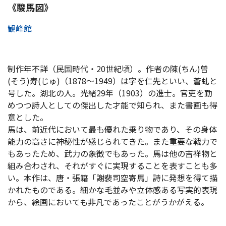
《駿馬図》
観峰館
制作年不詳（民国時代・20世紀頃）。作者の陳(ちん)曽
(そう)寿(じゅ)（1878〜1949）は字を仁先といい、蒼虬と
号した。湖北の人。光緒29年（1903）の進士。官吏を勤
めつつ詩人としての傑出した才能で知られ、また書画も得
意とした。
馬は、前近代において最も優れた乗り物であり、その身体
能力の高さに神秘性が感じられてきた。また重要な戦力で
もあったため、武力の象徴でもあった。馬は他の吉祥物と
組み合わされ、それがすぐに実現することを表すことも多
い。本作は、唐・張籍「謝裴司空寄馬」詩に発想を得て描
かれたものである。細かな毛並みや立体感ある写実的表現
から、絵画においても非凡であったことがうかがえる。