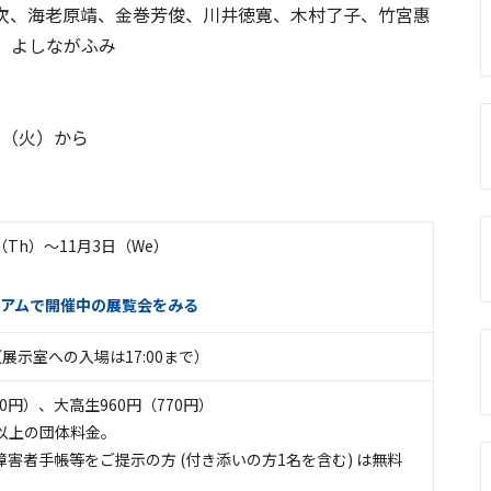
次、海老原靖、金巻芳俊、川井徳寛、木村了子、竹宮惠
、よしながふみ
日（火）から
日（Th）〜11月3日（We）
アムで開催中の展覧会をみる
:30 （展示室への入場は17:00まで）
60円）、大高生960円（770円）
0名以上の団体料金。
害者手帳等をご提示の方 (付き添いの方1名を含む) は無料