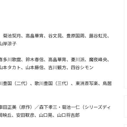
。
、菊池契月、高畠華宵、谷文晁、豊原国周、蕗谷虹児、
山岸涼子
喜多川歌麿、鈴木春信、高畠華宵、菱川派、魔夜峰央、
山本タカト、山本藤信、吉川観方、四谷シモン
川豊国（二代）、歌川豊国（三代）、東洲斎写楽、鳥居
車田正美（原作）／森下孝三・菊池一仁（シリーズディ
岡映丘、安田靫彦、山口晃、山口将吉郎