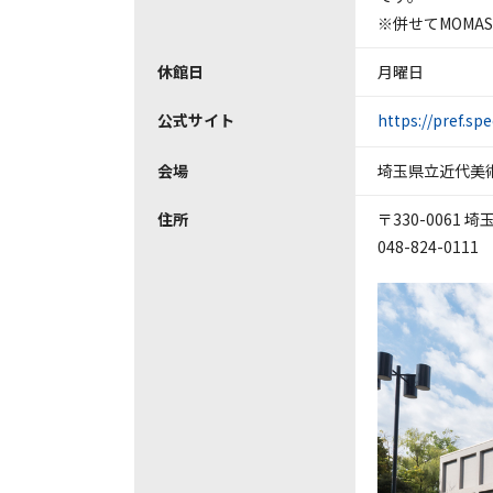
※併せてMOMA
休館日
月曜日
公式サイト
https://pref.sp
会場
埼玉県立近代美
住所
〒330-0061
048-824-0111