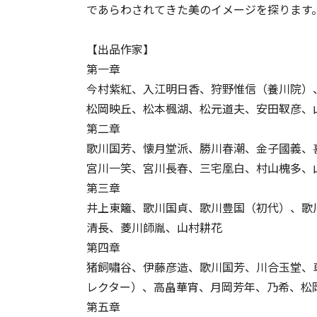
であらわされてきた美のイメージを探ります
【出品作家】
第一章
今村紫紅、入江明日香、狩野惟信（養川院）
松岡映丘、松本楓湖、松元道夫、安田靫彦、
第二章
歌川国芳、懐月堂派、勝川春潮、金子國義、
宮川一笑、宮川長春、三宅凰白、村山槐多、
第三章
井上東籬、歌川国貞、歌川豊国（初代）、歌
清長、菱川師胤、山村耕花
第四章
猪飼嘯谷、伊藤彦造、歌川国芳、川合玉堂、
レクター）、高畠華宵、月岡芳年、乃希、松
第五章