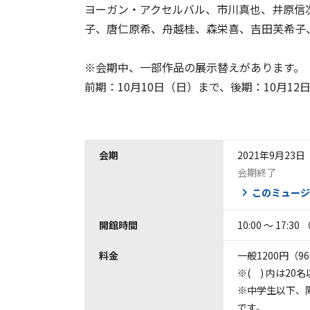
ヨーガン・アクセルバル、市川真也、井原信
子、唐仁原希、舟越桂、森栄喜、吉田芙希子
※会期中、一部作品の展示替えがあります。
前期：10月10日（日）まで、後期：10月12
会期
2021年9月23
会期終了
このミュージ
開館時間
10:00 ～ 17
料金
一般1200円（9
※( ) 内は2
※中学生以下、障
です。