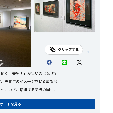
クリップする
1
を描く「美男画」が無いのはなぜ？
年、美青年のイメージを探る展覧会
象…。いざ、増殖する美男の園へ。
ポートを見る