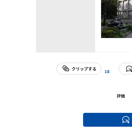
クリップする
18
評価