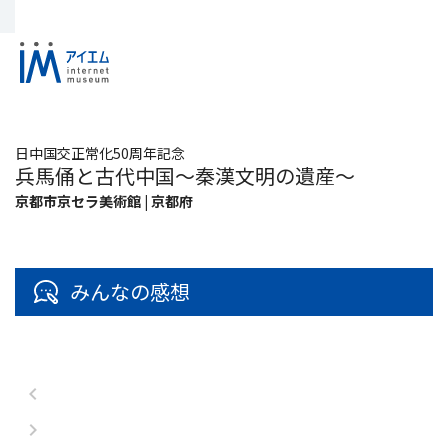
日中国交正常化50周年記念
兵馬俑と古代中国～秦漢文明の遺産～
京都市京セラ美術館 | 京都府
みんなの感想