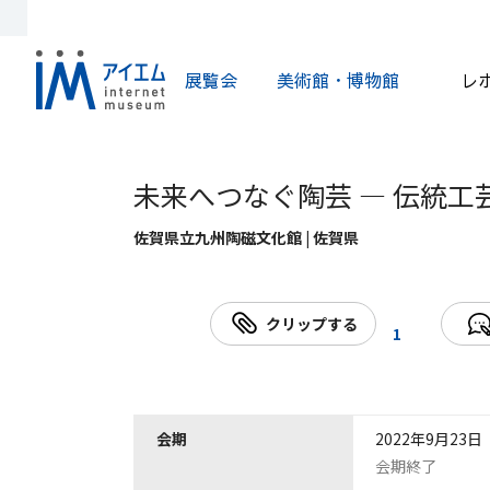
展覧会
美術館・博物館
レ
未来へつなぐ陶芸 ― 伝統工
佐賀県立九州陶磁文化館 | 佐賀県
クリップする
1
会期
2022年9月23日
会期終了