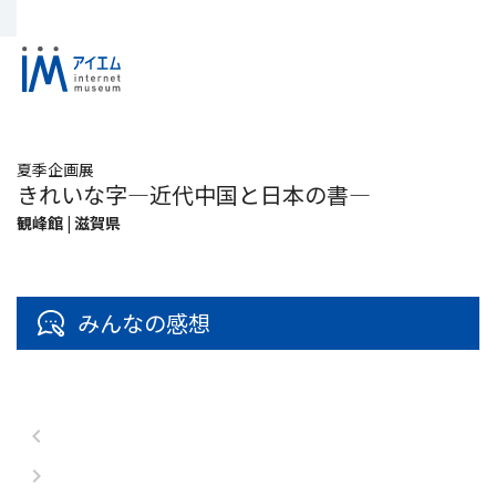
夏季企画展
きれいな字―近代中国と日本の書―
観峰館 | 滋賀県
みんなの感想