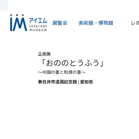
展覧会
美術館・博物館
レ
企画展
「おののとうふう」
～中国の書と和様の書～
春日井市道風記念館 | 愛知県