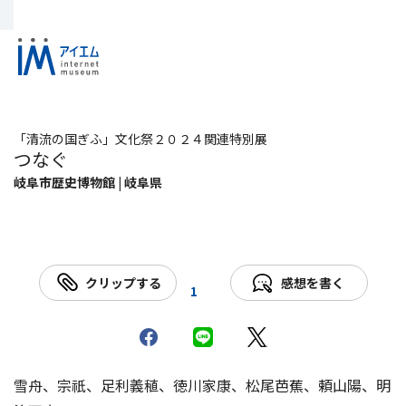
「清流の国ぎふ」文化祭２０２４関連特別展
つなぐ
岐阜市歴史博物館 | 岐阜県
クリップする
感想を書く
1
雪舟、宗祇、足利義稙、徳川家康、松尾芭蕉、頼山陽、明