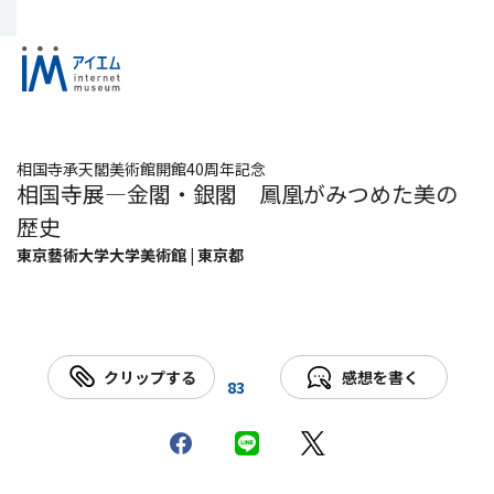
相国寺承天閣美術館開館40周年記念
相国寺展―金閣・銀閣 鳳凰がみつめた美の
歴史
東京藝術大学大学美術館 | 東京都
クリップする
感想を書く
83