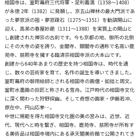
相国寺は、室町幕府三代将軍・足利義満（1358〜1408）
が永徳 2年（1382）に発願し、京五山禅林の最大門派であ
った夢窓派の祖・夢窓疎石（1275〜1351）を勧請開山に
迎え、高弟の春屋妙葩（1311〜1388）を実質上の開山と
し創建された禅宗の古刹です。今も京都の地、御所の北側
にその大寺の姿を誇り、金閣寺、銀閣寺の通称で名高い鹿
苑寺、慈照寺を擁する臨済宗相国寺派の大本山です。
創建から640年あまりの歴史を持つ相国寺は、時代を通
じ、数々の芸術家を育て、名作の誕生を導いてきました。
室町幕府の御用絵師とされる相国寺の画僧・如拙と周文。
室町水墨画の巨匠と称される雪舟。江戸時代の相国寺文化
に深く関わった狩野探幽。そして奇想の画家・伊藤若冲、
原在中、円山応挙…。
中世に規範を得た相国寺文化圏の美の営みは、近世、近
代、現代へと時を繋ぎ、相国寺、鹿苑寺、慈照寺が所有す
る美術品は相国寺境内にある承天閣美術館で公開されてき