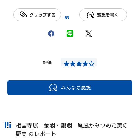
クリップする
感想を書く
83
評価
みんなの感想
相国寺展―金閣・銀閣 鳳凰がみつめた美の
歴史 のレポート