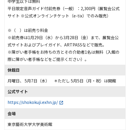
中学生以下は無料
平日限定音声ガイド付前売券（一般）：2,300円（展覧会公式
サイト ※公式オンラインチケット（e-tix）でのみ販売）
※（ ）は前売り料金
※前売券は1月29日（水）から3月28日（金）まで、展覧会公
式サイトおよびプレイガイド、ARTPASSなどで販売。
※障がい者手帳をお持ちの方とその介助者1名は無料（入館の
際に障がい者手帳などをご提示ください）。
休館日
月曜日、 5月7日（水） ＊ただし 5月5日（月・祝）は開館
公式サイト
https://shokokuji.exhn.jp/
会場
東京藝術大学大学美術館