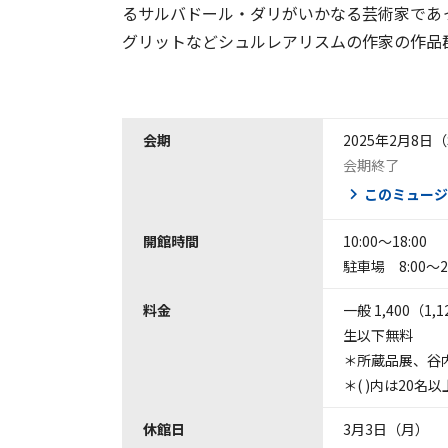
るサルバドール・ダリがいかなる芸術家であ
グリットなどシュルレアリスムの作家の作品群な
会期
2025年2月8日
会期終了
このミュージ
開館時間
10:00～18:00
駐車場 8:00～22
料金
一般 1,400（
生以下無料
＊所蔵品展、谷
＊( )内は20名
休館日
3月3日（月）