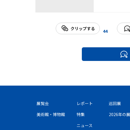
クリップする
44
展覧会
レポート
巡回展
美術館・博物館
特集
2026年
ニュース