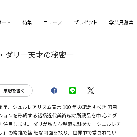
ポート
特集
ニュース
プレゼント
学芸員募集
ル・ダリ―天才の秘密―
感想を書く
0 周年、シュルレアリスム宣言 100 年の記念すべき 節目
ションを形成する諸橋近代美術館の所蔵品を中 心にダ
も注目します。 ダリが私たち観衆に魅せた「シュルレア
リ」の複雑で繊 細な内面を探り、世界中で愛されてい