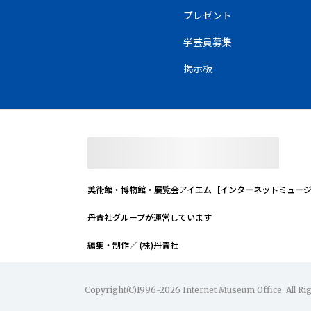
プレゼント
学芸員募集
掲示板
美術館・博物館・展覧会
アイエム［インターネットミュー
丹青社グループが運営しています
編集・制作／ (株)丹青社
Copyright(C)1996-2026 Internet Museum Office. All Ri