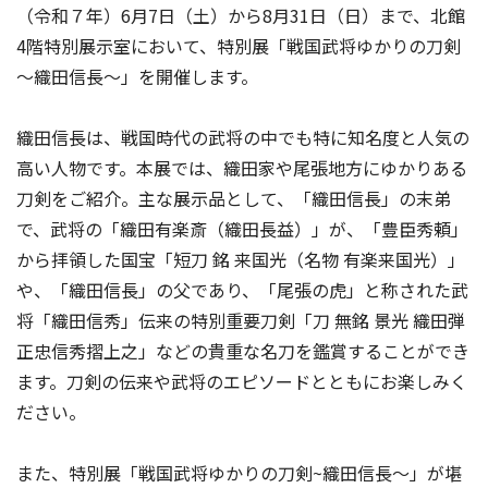
（令和７年）6月7日（土）から8月31日（日）まで、北館
4階特別展示室において、特別展「戦国武将ゆかりの刀剣
～織田信長～」を開催します。
織田信長は、戦国時代の武将の中でも特に知名度と人気の
高い人物です。本展では、織田家や尾張地方にゆかりある
刀剣をご紹介。主な展示品として、「織田信長」の末弟
で、武将の「織田有楽斎（織田長益）」が、「豊臣秀頼」
から拝領した国宝「短刀 銘 来国光（名物 有楽来国光）」
や、「織田信長」の父であり、「尾張の虎」と称された武
将「織田信秀」伝来の特別重要刀剣「刀 無銘 景光 織田弾
正忠信秀摺上之」などの貴重な名刀を鑑賞することができ
ます。刀剣の伝来や武将のエピソードとともにお楽しみく
ださい。
また、特別展「戦国武将ゆかりの刀剣~織田信長～」が堪