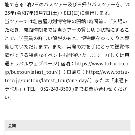
能できる1泊2日のバスツアー及び日帰りバスツアーを、20
25年(令和7年)6月7日(土)・8日(日)に催行します。
当ツアーでは名古屋刀剣博物館の開館1時間前にご入場い
ただき、開館時刻までは当ツアーの貸し切り状態にするこ
とで、学芸員の詳しい解説のもと、博物館をゆっくりと観
覧していただけます。また、実際の刀を手にとって鑑賞体
験ができる特別なイベントも開催いたします。詳しくは東
通トラベルウェブページ( 宿泊：https://www.totsu-tr.co.
jp/bustour/latest_tour/ )（ 日帰り：https://www.totsu-
tr.co.jp/bustour/latest_tour/one-day/ ）または「東通ト
ラベル」( TEL：052-243-8500 )までお問い合わせくださ
い。
会期