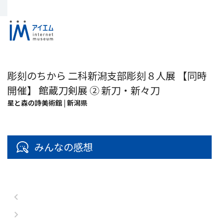
彫刻のちから 二科新潟支部彫刻８人展 【同時
開催】 館蔵刀剣展 ② 新刀・新々刀
星と森の詩美術館 | 新潟県
みんなの感想