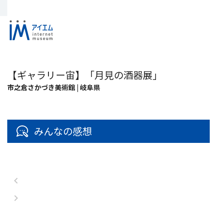
【ギャラリー宙】「月見の酒器展」
市之倉さかづき美術館 | 岐阜県
みんなの感想