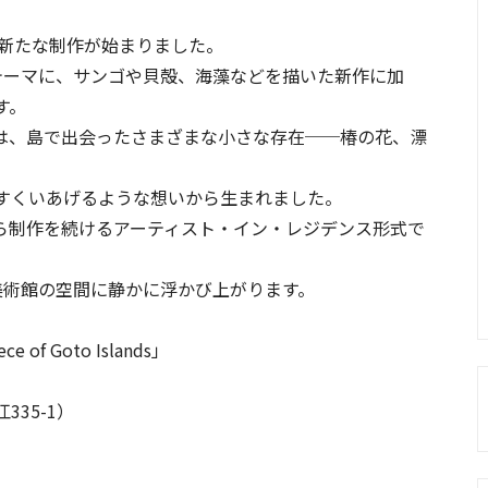
んの新たな制作が始まりました。
をテーマに、サンゴや貝殻、海藻などを描いた新作に加
す。
slands」は、島で出会ったさまざまな小さな存在──椿の花、漂
とすくいあげるような想いから生まれました。
ら制作を続けるアーティスト・イン・レジデンス形式で
、美術館の空間に静かに浮かび上がります。
e of Goto Islands」
35-1）