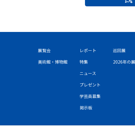
展覧会
レポート
巡回展
美術館・博物館
特集
2026年
ニュース
プレゼント
学芸員募集
掲示板