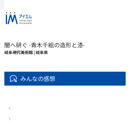
闇へ研ぐ -青木千絵の造形と漆-
岐阜現代美術館 | 岐阜県
みんなの感想