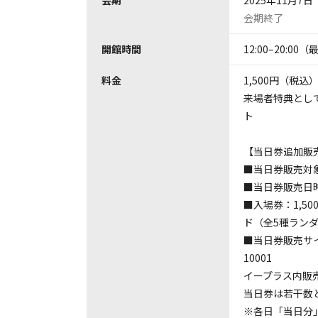
会期
2025年11月7日
会期終了
開館時間
12:00–20:00（
料金
1,500円（税込
来場者特典として
ト
【当日券追加販
■当日券販売対象期
■当日券販売日時 
■入場券：1,5
ド（全5種ランダ
■当日券販売サイト イ
10001
イープラス内販売
当日券は若干数
※各日「当日分