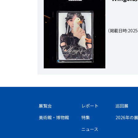
（掲載日時:202
展覧会
レポート
巡回展
美術館・博物館
特集
2026年
ニュース