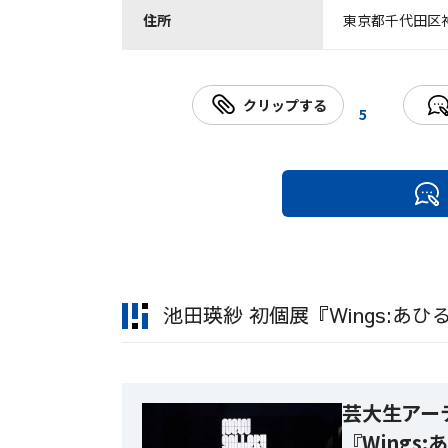
住所
東京都千代田区神田
クリップする
5
池田瑛紗 初個展『Wings:あ
芸大生アー
『Wings