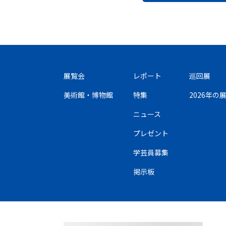
展覧会
レポート
巡回展
美術館・博物館
特集
2026年
ニュース
プレゼント
学芸員募集
掲示板