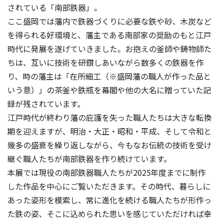
されている「南部鉄器」。
ここ盛岡では藩内で鉄器づくりに必要な鉄や砂、木炭など
を得られる好環境と、藩主である南部家の奨励のもと江戸
時代に発展を遂げていきました。お抱えの釜師や鋳物師た
ちは、互いに技術を研鑽しあいながら数多くの鉄器を作
り、時の藩主は「在所細工（※盛岡藩の職人が作った品と
いう意）」の茶釜や鉄瓶を幕閣や他の大名に贈っていた記
録が残されています。
江戸時代が終わり藩の庇護を失った職人たちは大きな転換
期を迎えますが、明治・大正・昭和・平成、そして令和と
幾多の盛衰を繰り返しながら、今もなお伝統の技術を受け
継ぐ職人たちが南部鉄器を作り続けています。
本展では現役の南部鉄器職人たちが2025年度までに制作
した作品を中心にご覧いただきます。その時代、暮らしに
あった姿形を模索し、常に進化を続ける職人たちが形作っ
た鉄の姿、そこに込められた思いを感じていただければ幸