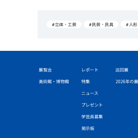
#立体・工芸
#民芸・民具
#人
展覧会
レポート
巡回展
美術館・博物館
特集
2026年
ニュース
プレゼント
学芸員募集
掲示板