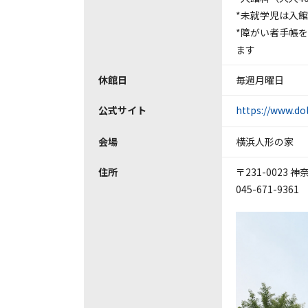
*未就学児は入
*障がい者手帳
ます
休館日
毎週月曜日
公式サイト
https://www.do
会場
横浜人形の家
住所
〒231-0023
045-671-9361