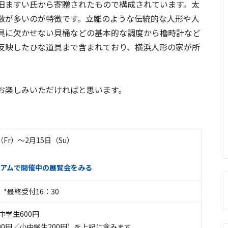
田ますい氏から寄贈されたもので構成されています。太
数が多いのが特徴です。立雛のような伝統的な人形や人
具に欠かせない貝桶などの基本的な調度から櫓時計など
反映したひな道具まで含まれており、横浜人形の家が所
。
お楽しみいただければと思います。
（Fr）〜2月15日（Su）
アムで開催中の展覧会をみる
0 *最終受付16：30
小中学生600円
00円／小中学生200円）を上記に含みます