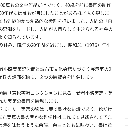
00篇もの文学作品だけでなく、40歳を前に書画の制作
50年代には誰もが目にしたことがあるほど広く親しま
ても先駆的かつ創造的な役割を担いました。人間の「自
の思潮をリードし、人間が人間らしく生きられる社会の
よく知られています。
み、晩年の20年間を過ごし、昭和51（1976）年4
者小路実篤記念館と調布市文化会館たづくり展示室の2
英輔氏の評価を軸に、２つの展覧会を開催します。
動展「若松英輔コレクションに見る 武者小路実篤・美
れた実篤の書画を展観します。
きました。実篤の絵は言葉で書けない詩であり、絵だけ
また実篤の書の豊かな哲学性はこれまで見逃されてきた
は詩を味わうように余韻、余白とともに味わい、書は意