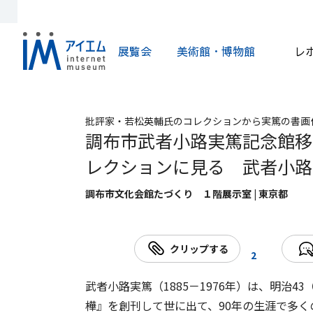
展覧会
美術館・博物館
レ
批評家・若松英輔氏のコレクションから実篤の書画
調布市武者小路実篤記念館移
レクションに見る 武者小路
調布市文化会館たづくり １階展示室 | 東京都
クリップする
2
武者小路実篤（1885－1976年）は、明治4
樺』を創刊して世に出て、90年の生涯で多