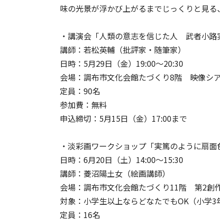
味の光景が浮かび上がるまでじっくりと見る
・講演会「人類の意志を信じた人 武者小路
講師：若松英輔（批評家・随筆家）
日時：5月29日（金）19:00〜20:30
会場：調布市文化会館たづくり8階 映像シ
定員：90名
参加費：無料
申込締切：5月15日（金）17:00まで
・淡彩画ワークショップ「実篤のように扇面
日時：6月20日（土）14:00〜15:30
講師：菱沼陽土女（絵画講師）
会場：調布市文化会館たづくり11階 第2創
対象：小学生以上ならどなたでもOK（小学3
定員：16名