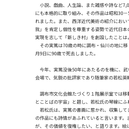
小説、戯曲、人生論、また雑感や詩など7,0
にも本格的に取り組み、その作品は昭和30－
れました。また、西洋近代美術の紹介におい
我」を肯定し個性を尊重する姿勢で近代日本
実現を志して「新しき村」を創設したことは
その実篤は70歳の時に調布・仙川の地に移り住
月9日に90歳で死去しました。
今年、実篤没後50年にあたるのを機に、武
会場で、気鋭の批評家であり随筆家の若松
調布市文化会館たづくり１階展示室では移
とことばの宇宙」と題し、若松氏の琴線にふ
若松氏は、実篤の書画に惹かれ、収集して
の作品にも詩情があふれていると言います。
が、その価値を復権したい、と語ります。絵