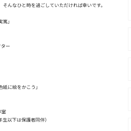
、そんなひと時を過ごしていただければ幸いです。
実篤」
アター
色紙に絵をかこう」
作室
年生以下は保護者同伴）