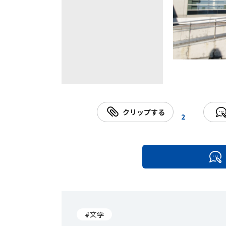
クリップする
2
#文学