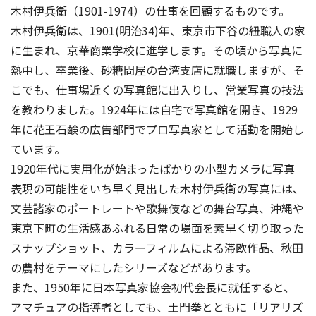
木村伊兵衛（1901-1974）の仕事を回顧するものです。
木村伊兵衛は、1901(明治34)年、東京市下谷の紐職人の家
に生まれ、京華商業学校に進学します。その頃から写真に
熱中し、卒業後、砂糖問屋の台湾支店に就職しますが、そ
こでも、仕事場近くの写真館に出入りし、営業写真の技法
を教わりました。1924年には自宅で写真館を開き、1929
年に花王石鹸の広告部門でプロ写真家として活動を開始し
ています。
1920年代に実用化が始まったばかりの小型カメラに写真
表現の可能性をいち早く見出した木村伊兵衛の写真には、
文芸諸家のポートレートや歌舞伎などの舞台写真、沖縄や
東京下町の生活感あふれる日常の場面を素早く切り取った
スナップショット、カラーフィルムによる滞欧作品、秋田
の農村をテーマにしたシリーズなどがあります。
また、1950年に日本写真家協会初代会長に就任すると、
アマチュアの指導者としても、土門拳とともに「リアリズ