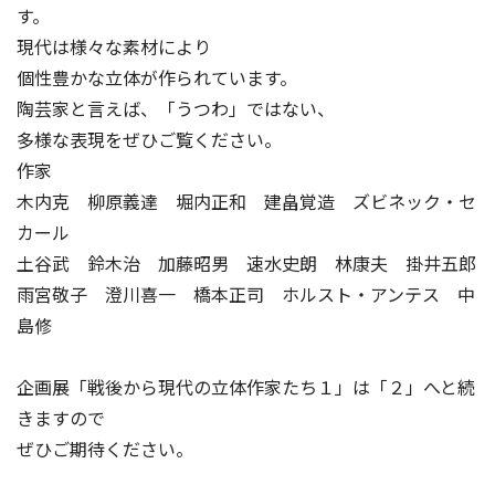
す。
現代は様々な素材により
個性豊かな立体が作られています。
陶芸家と言えば、「うつわ」ではない、
多様な表現をぜひご覧ください。
作家
木内克 柳原義達 堀内正和 建畠覚造 ズビネック・セ
カール
土谷武 鈴木治 加藤昭男 速水史朗 林康夫 掛井五郎
雨宮敬子 澄川喜一 橋本正司 ホルスト・アンテス 中
島修
企画展「戦後から現代の立体作家たち１」は「２」へと続
きますので
ぜひご期待ください。