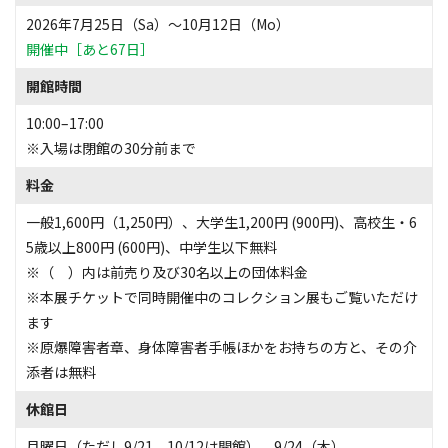
2026年7月25日（Sa）〜10月12日（Mo）
開催中［あと67日］
開館時間
10:00–17:00
※入場は閉館の30分前まで
料金
一般1,600円（1,250円）、大学生1,200円 (900円)、高校生・6
5歳以上800円 (600円)、中学生以下無料
※（ ）内は前売り及び30名以上の団体料金
※本展チケットで同時開催中のコレクション展もご覧いただけ
ます
※原爆障害者章、身体障害者手帳ほかをお持ちの方と、その介
添者は無料
休館日
月曜日（ただし9/21、10/12は開館）、9/24（木）