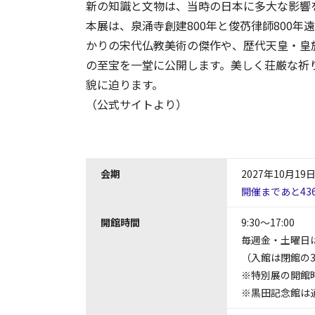
新の知識と文物は、当時の日本に多大な影響
本展は、泉涌寺創建800年と俊芿律師800
かりの宋代仏教美術の傑作や、歴代天皇・皇
の至宝を一堂に公開します。美しく荘厳な祈
貌に迫ります。
（公式サイトより）
会期
2027年10月19
開催まであと43
開館時間
9:30～17:00
毎週金・土曜日は～
（入館は閉館の
※特別展の開館
※黒田記念館は通年