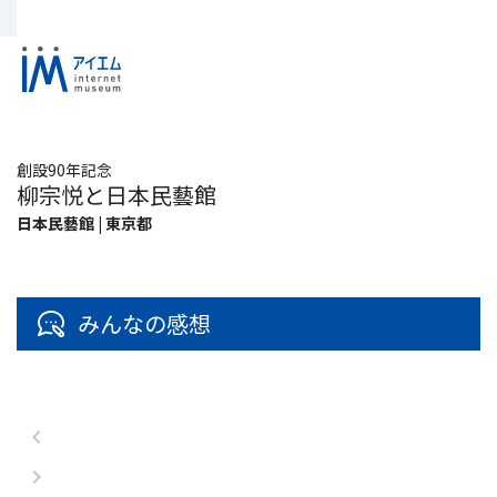
創設90年記念
柳宗悦と日本民藝館
日本民藝館 | 東京都
みんなの感想