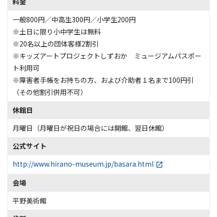
料金
一般800円／中高生300円／小学生200円
※土日に限り小中学生は無料
※20名以上の団体客様2割引
※キッズアートプロジェクトしずおか ミュージアムパスポー
ト利用可
※障害者手帳をお持ちの方、および介助者１名まで100円引
（その他割引併用不可）
休館日
月曜日（月曜日が祝日の場合には開館、翌日休館）
公式サイト
http://www.hirano-museum.jp/basara.html
会場
平野美術館