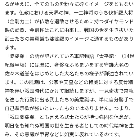
るがゆえに、全てのものを粉々に砕くイメージをともない
ます。仏教における天界の神、十二神将のうち伐折羅大将
（金剛力士）が仏敵を退散させるために持つダイヤモンド
製の武器、金剛杵はこれに由来し、戦国の世を生き抜いた
武士たちの美意識も婆娑羅のイメージに通ずるものがあり
ます。
「婆娑羅」の語が記されている軍記物語『太平記』（14世
紀後半頃）には既に、奢侈なふるまいをする守護大名の
佐々木道誉をはじめとした大名たちの様子が詳述されてい
ます。この風潮は、公家や天皇などの権威に対する反骨精
神を伴い戦国時代にかけて継続しますが、一見奇抜で常軌
を逸した行動に出る武士たちの美意識は、単に自分勝手で
自己顕示欲が強いといったものではありません。つまり、
「戦国婆娑羅」とも言える武士たちが持つ強固な信念が、
明日をも知れぬ戦国の世を生きる者としての時代精神を生
み、その意識が甲冑などに如実に表れているのです。