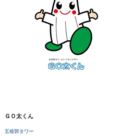
ＧＯ太くん
五稜郭タワー