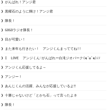
がんばれ！アンジ君
黒曜石のように輝け！アンジ君
隊長！
GOGOラジオ隊長！
目が可愛い！
また来年も行きたい！　アンジくんまっててね!!
I  LOVE  アンジくん♡がんばれー白滝ジオパーク(❀ฺ´ω`❀ฺ)ﾉﾉ
アンジくん応援してるよ～
アンジー！
あんじくんの活躍、みんなが応援しているよ‼︎
十勝じゃないけど「とかち石」って言ったよネ
隊長！