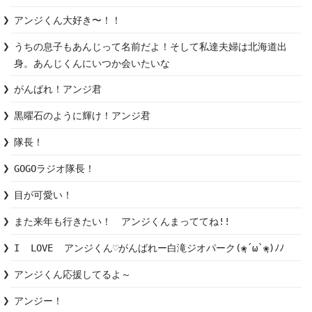
アンジくん大好き〜！！
うちの息子もあんじって名前だよ！そして私達夫婦は北海道出
身。あんじくんにいつか会いたいな
がんばれ！アンジ君
黒曜石のように輝け！アンジ君
隊長！
GOGOラジオ隊長！
目が可愛い！
また来年も行きたい！　アンジくんまっててね!!
I  LOVE  アンジくん♡がんばれー白滝ジオパーク(❀ฺ´ω`❀ฺ)ﾉﾉ
アンジくん応援してるよ～
アンジー！