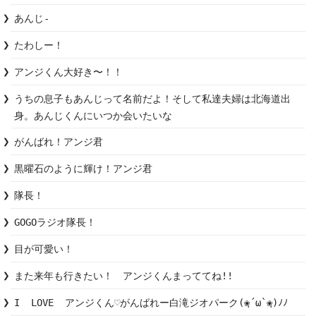
あんじ-
たわしー！
アンジくん大好き〜！！
うちの息子もあんじって名前だよ！そして私達夫婦は北海道出
身。あんじくんにいつか会いたいな
がんばれ！アンジ君
黒曜石のように輝け！アンジ君
隊長！
GOGOラジオ隊長！
目が可愛い！
また来年も行きたい！　アンジくんまっててね!!
I  LOVE  アンジくん♡がんばれー白滝ジオパーク(❀ฺ´ω`❀ฺ)ﾉﾉ