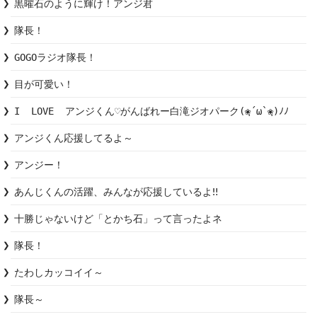
黒曜石のように輝け！アンジ君
隊長！
GOGOラジオ隊長！
目が可愛い！
I  LOVE  アンジくん♡がんばれー白滝ジオパーク(❀ฺ´ω`❀ฺ)ﾉﾉ
アンジくん応援してるよ～
アンジー！
あんじくんの活躍、みんなが応援しているよ‼︎
十勝じゃないけど「とかち石」って言ったよネ
隊長！
たわしカッコイイ～
隊長～