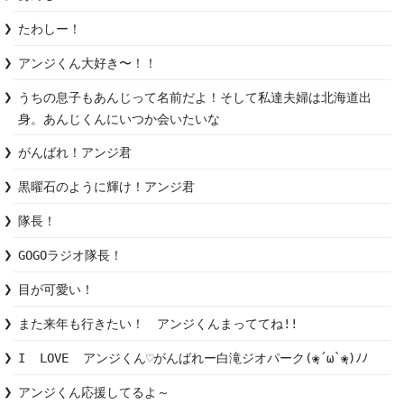
たわしー！
アンジくん大好き〜！！
うちの息子もあんじって名前だよ！そして私達夫婦は北海道出
身。あんじくんにいつか会いたいな
がんばれ！アンジ君
黒曜石のように輝け！アンジ君
隊長！
GOGOラジオ隊長！
目が可愛い！
また来年も行きたい！　アンジくんまっててね!!
I  LOVE  アンジくん♡がんばれー白滝ジオパーク(❀ฺ´ω`❀ฺ)ﾉﾉ
アンジくん応援してるよ～