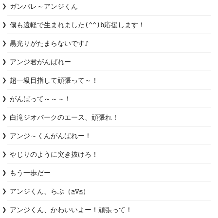
ガンバレ～アンジくん
僕も遠軽で生まれました(^^)b応援します！
黒光りがたまらないです♪
アンジ君がんばれー
超一級目指して頑張って～！
がんばって～～～！
白滝ジオパークのエース、頑張れ！
アンジ～くんがんばれー！
やじりのように突き抜けろ！
もう一歩だー
アンジくん、らぶ（≧∇≦）
アンジくん、かわいいよー！頑張って！