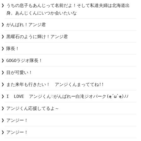
うちの息子もあんじって名前だよ！そして私達夫婦は北海道出
身。あんじくんにいつか会いたいな
がんばれ！アンジ君
黒曜石のように輝け！アンジ君
隊長！
GOGOラジオ隊長！
目が可愛い！
また来年も行きたい！　アンジくんまっててね!!
I  LOVE  アンジくん♡がんばれー白滝ジオパーク(❀ฺ´ω`❀ฺ)ﾉﾉ
アンジくん応援してるよ～
アンジー！
アンジー！