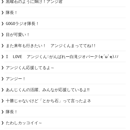
黒曜石のように輝け！アンジ君
隊長！
GOGOラジオ隊長！
目が可愛い！
また来年も行きたい！　アンジくんまっててね!!
I  LOVE  アンジくん♡がんばれー白滝ジオパーク(❀ฺ´ω`❀ฺ)ﾉﾉ
アンジくん応援してるよ～
アンジー！
あんじくんの活躍、みんなが応援しているよ‼︎
十勝じゃないけど「とかち石」って言ったよネ
隊長！
たわしカッコイイ～