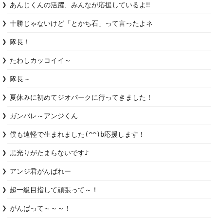
あんじくんの活躍、みんなが応援しているよ‼︎
十勝じゃないけど「とかち石」って言ったよネ
隊長！
たわしカッコイイ～
隊長～
夏休みに初めてジオパークに行ってきました！
ガンバレ～アンジくん
僕も遠軽で生まれました(^^)b応援します！
黒光りがたまらないです♪
アンジ君がんばれー
超一級目指して頑張って～！
がんばって～～～！