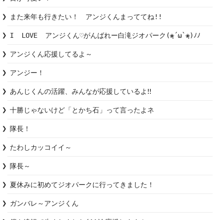
また来年も行きたい！　アンジくんまっててね!!
I  LOVE  アンジくん♡がんばれー白滝ジオパーク(❀ฺ´ω`❀ฺ)ﾉﾉ
アンジくん応援してるよ～
アンジー！
あんじくんの活躍、みんなが応援しているよ‼︎
十勝じゃないけど「とかち石」って言ったよネ
隊長！
たわしカッコイイ～
隊長～
夏休みに初めてジオパークに行ってきました！
ガンバレ～アンジくん