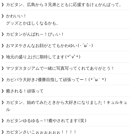
カピタン、広島から３兄弟とともに応援するけぇがんばって。
かわいい！

グッズとかほしくなるかも。
カピタンがんばれ～！ぴぃい！
おマヌケさんなお顔がとてもかわゆい(･´ω`･)
地元の盛り上げに期待してます(*ﾟvﾟ*)
マツダスタジアムで一緒に写真写ってくれてありがとう！
カピバラ大好き♪優勝目指して頑張ってー！(*´ω｀*)
癒される！頑張って
カピタン、始めてみたときから大好きになりました！キュルキュ
ル
カピタンゆるゆる～!!癒やされてます(笑)
カピタンさいこぉぉぉぉぉぉ！！！！