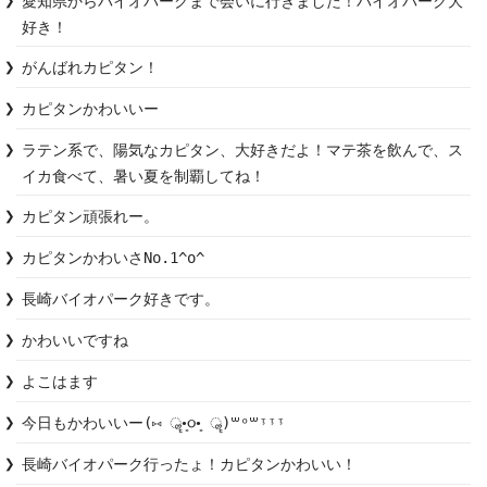
愛知県からバイオパークまで会いに行きました！バイオパーク大
好き！
がんばれカピタン！
カピタンかわいいー
ラテン系で、陽気なカピタン、大好きだよ！マテ茶を飲んで、ス
イカ食べて、暑い夏を制覇してね！
カピタン頑張れー。
カピタンかわいさNo.1^o^
長崎バイオパーク好きです。
かわいいですね
よこはます
今日もかわいいー(⑅ ॣ•͈૦•͈ ॣ)꒳ᵒ꒳ᵎᵎᵎ
長崎バイオパーク行ったょ！カピタンかわいい！