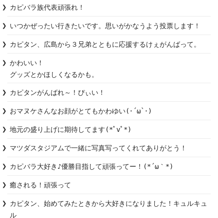
カピバラ族代表頑張れ！
いつかぜったい行きたいです。思いがかなうよう投票します！
カピタン、広島から３兄弟とともに応援するけぇがんばって。
かわいい！

グッズとかほしくなるかも。
カピタンがんばれ～！ぴぃい！
おマヌケさんなお顔がとてもかわゆい(･´ω`･)
地元の盛り上げに期待してます(*ﾟvﾟ*)
マツダスタジアムで一緒に写真写ってくれてありがとう！
カピバラ大好き♪優勝目指して頑張ってー！(*´ω｀*)
癒される！頑張って
カピタン、始めてみたときから大好きになりました！キュルキュ
ル