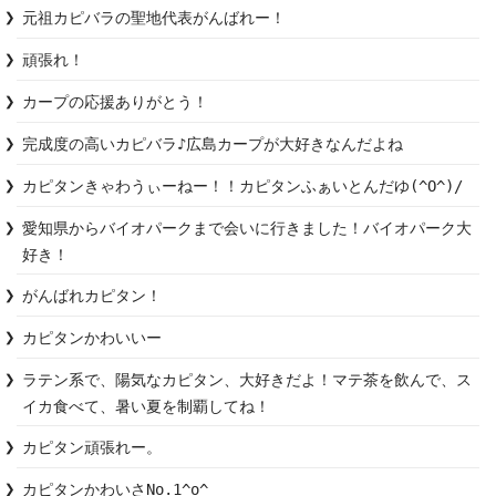
元祖カピバラの聖地代表がんばれー！
頑張れ！
カープの応援ありがとう！
完成度の高いカピバラ♪広島カープが大好きなんだよね
カピタンきゃわうぃーねー！！カピタンふぁいとんだゆ(^O^)/
愛知県からバイオパークまで会いに行きました！バイオパーク大
好き！
がんばれカピタン！
カピタンかわいいー
ラテン系で、陽気なカピタン、大好きだよ！マテ茶を飲んで、ス
イカ食べて、暑い夏を制覇してね！
カピタン頑張れー。
カピタンかわいさNo.1^o^