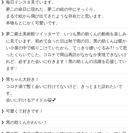
毎日インスタ見ています。

夢二の命日に現れた、夢二の絵の中にそっくり。

まるで絵から飛び出てきたような存在だと思います。

本物もとにかく可愛いです。
夢二郷土美術館ツイッターで、いつも黑の助くんの動画を楽しみ
に見ています。初めて会った日は秋で雨の日。黑の助くんは暖か
い小屋の中で眠りこけていたから、てっきり縫いぐるみ?!って思
ったくらいでした。コロナで岡山再訪がなかなか実現できないけ
れど、必ずまた会いに行きます！黑の助くんの活躍を応援してい
ます♡
黑ちゃん大好き！

コロナ渦で暫く会いに行けてないけど、きっとまた訪れたいで
す。

会いに行けるアイドル😺💕
可愛くて好きです！
黑の助くんかわいい！