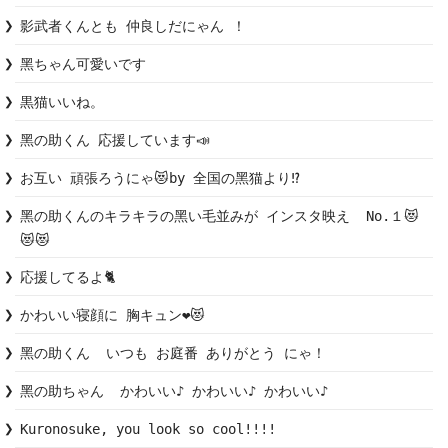
影武者くんとも 仲良しだにゃん ！
黑ちゃん可愛いです
黒猫いいね。
黑の助くん 応援しています📣
お互い 頑張ろうにゃ😻by 全国の黑猫より⁉️
黑の助くんのキラキラの黑い毛並みが インスタ映え  No.１😻
😻😻
応援してるよ🐈
かわいい寝顔に 胸キュン❤️😻
黑の助くん  いつも お庭番 ありがとう にゃ！
黑の助ちゃん  かわいい♪ かわいい♪ かわいい♪
Kuronosuke, you look so cool!!!!