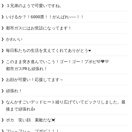
３兄弟のようで可愛いですね。
いけるか？！6000票！！がんばれ~~~！！
都市ガスにはお世話になってます！
かわいい
毎日私たちの生活を支えてくれてありがとう❤
このまま突き進んでいこう！ゴー！ゴー！プポピ🩵🧡💛

都市ガスPRも頑張れ！
お顔が可愛い！応援してます～
頑張れ！
なんかすごいデッドヒート繰り広げていてビックリしました。最
後まで頑張れ👍
ポカ　笑い顔　素敵だな💓
フレ～フレ～　プポピ！！！