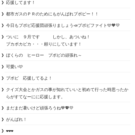
応援してます！
都市ガスのＰＲのためにもがんばれプポピー！！
今日もプポピ応援団頑張りましょう📣プポピファイト🩵🧡💛
ついに　９月です　　　しかし、あついね！

プカポカピカ・・・頼りにしています！
ぼくらの　ヒーロー　プポピの頑張れ～
可愛い🩷
プポピ　応援してるよ！
クイズ大会とかガスの事が知れていいと初めて行った時思ったか
らがすてなーにに応援します。
まだまだ暑いけど頑張ろうね💙💖💛
がんばれ！
❤️❤️❤️