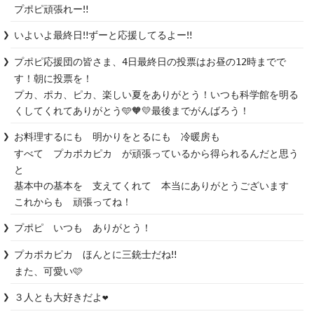
プポピ頑張れー‼️
いよいよ最終日‼️ずーと応援してるよー‼️
プポピ応援団の皆さま、4日最終日の投票はお昼の12時までで
す！朝に投票を！

プカ、ポカ、ピカ、楽しい夏をありがとう！いつも科学館を明る
くしてくれてありがとう🩵🧡💛最後までがんばろう！
お料理するにも　明かりをとるにも　冷暖房も　

すべて　プカポカピカ　が頑張っているから得られるんだと思う
と

基本中の基本を　支えてくれて　本当にありがとうございます

これからも　頑張ってね！
プポピ　いつも　ありがとう！
プカポカピカ　ほんとに三銃士だね‼️

また、可愛い🩷
３人とも大好きだよ❤️