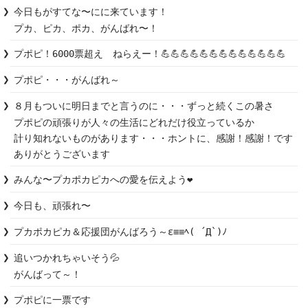
今日もがすてな〜にに来ています！

プカ、ピカ、ポカ、がんばれ〜！
プポピ！6000票超え　ねらえー！💪💪💪💪💪💪💪💪💪💪💪💪💪
プポピ・・・がんばれ～
８月もついに明日までと言うのに・・・ずっと続くこの暑さ

プポピの頑張りが人々の生活にどれだけ役立っているか

計り知れないものがあります・・・ホントに、感謝！感謝！です

ありがとうございます
みんな〜プカポカピカへの愛を伝えよう❤️
今日も、頑張れ〜
プカポカピカ＆応援団がんばろう～ε≡≡ﾍ( ´Д`)ﾉ
追いつかれちゃいそう💦

がんばって～！
プポピに一票です