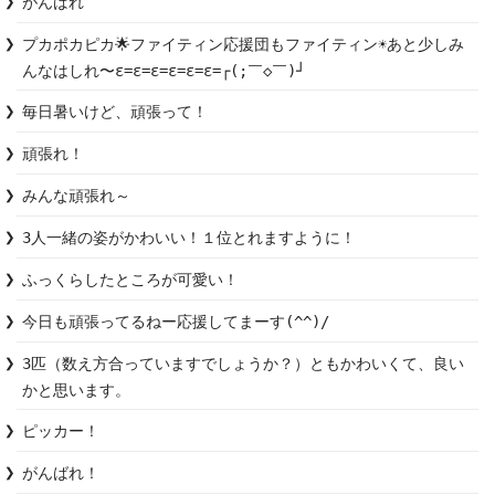
がんばれ
プカポカピカ🌟ファイティン応援団もファイティン☀️あと少しみ
んなはしれ〜ε=ε=ε=ε=ε=ε=┌(;￣◇￣)┘
毎日暑いけど、頑張って！
頑張れ！
みんな頑張れ～
3人一緒の姿がかわいい！１位とれますように！
ふっくらしたところが可愛い！
今日も頑張ってるねー応援してまーす(^^)/
3匹（数え方合っていますでしょうか？）ともかわいくて、良い
かと思います。
ピッカー！
がんばれ！