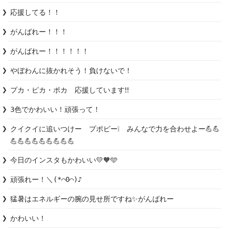
応援してる！！
がんばれー！！！
がんばれー！！！！！！
やぼわんに抜かれそう！負けないで！
プカ・ピカ・ポカ　応援しています‼️
3色でかわいい！頑張って！
クイクイに追いつけー　プポピー❕　みんなで力を合わせよー💪💪
💪💪💪💪💪💪💪💪💪
今日のインスタもかわいい💛🧡🩵
頑張れー！＼(*⌒0⌒)♪
猛暑はエネルギーの腕の見せ所ですね✨️がんばれー
かわいい！