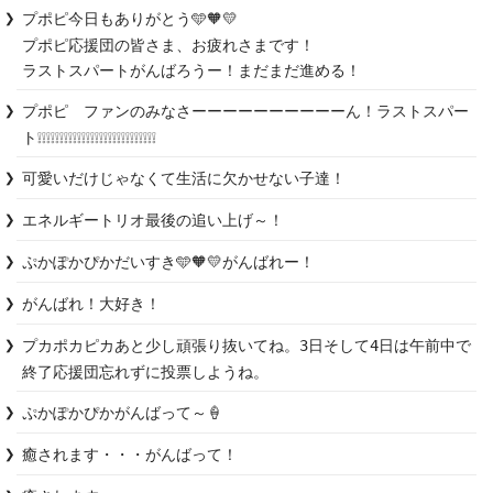
プポピ今日もありがとう🩵🧡💛

プポピ応援団の皆さま、お疲れさまです！

ラストスパートがんばろうー！まだまだ進める！
プポピ　ファンのみなさーーーーーーーーーーん！ラストスパー
ト❕❕❕❕❕❕❕❕❕❕❕❕❕❕❕❕❕❕❕❕❕❕❕❕❕❕❕
可愛いだけじゃなくて生活に欠かせない子達！
エネルギートリオ最後の追い上げ～！
ぷかぽかぴかだいすき🩵🧡💛がんばれー！
がんばれ！大好き！
プカポカピカあと少し頑張り抜いてね。3日そして4日は午前中で
終了応援団忘れずに投票しようね。
ぷかぽかぴかがんばって～🍦
癒されます・・・がんばって！