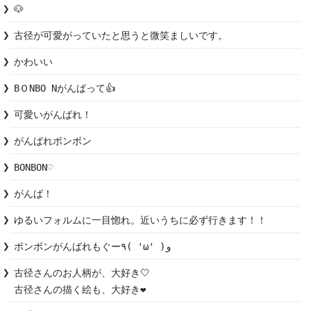
🐶
古径が可愛がっていたと思うと微笑ましいです。
かわいい
BＯNBO Nがんばって👍
可愛いがんばれ！
がんばれボンボン
BONBON♡
がんば！
ゆるいフォルムに一目惚れ。近いうちに必ず行きます！！
ボンボンがんばれもぐー٩( 'ω' )و
古径さんのお人柄が、大好き🤍

古径さんの描く絵も、大好き❤️