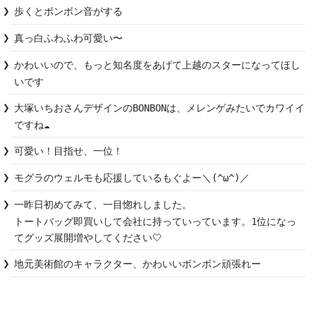
歩くとボンボン音がする
真っ白ふわふわ可愛い〜
かわいいので、もっと知名度をあげて上越のスターになってほし
いです
大塚いちおさんデザインのBONBONは、メレンゲみたいでカワイイ
ですね☁️
可愛い！目指せ、一位！
モグラのウェルモも応援しているもぐよー＼(^ω^)／
一昨日初めてみて、一目惚れしました。

トートバッグ即買いして会社に持っていっています。1位になっ
てグッズ展開増やしてください‎🤍
地元美術館のキャラクター、かわいいボンボン頑張れー