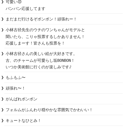
可愛い😍

バンバン応援してます
まだまだ行けるぞボンボン！頑張れー！
小林古径先生のウチのワンちゃんがモデルと

聞いたら、こりゃ投票するしかありません！

応援しまーす！皆さんも投票を！
小林古径さんの美しい絵が大好きです。

古、のチャームが可愛らし垢BONBON！

いつか美術館に行くのが楽しみです♪
もふもふ〜
頑張れ〜！
がんばれボンボン
フォルムがふんわり穏やかな雰囲気でかわいい！
キュートなひとみ！