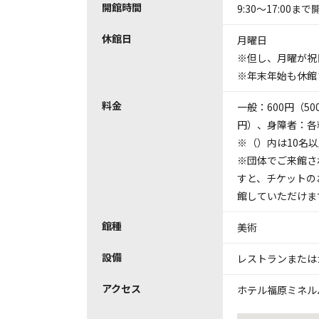
開館時間
9:30～17:00ま
休館日
月曜日
※但し、月曜が祝
※年末年始も休館
料金
一般：600円（50
円）、身障者：各
※（）内は10名
※団体でご来館さ
すと、チケットの
館していただけま
館種
美術
設備
レストランまたは
アクセス
ホテル福原ミネル