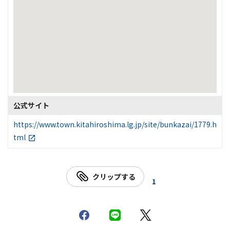
公式サイト
https://www.town.kitahiroshima.lg.jp/site/bunkazai/1779.h
tml
クリップする
1