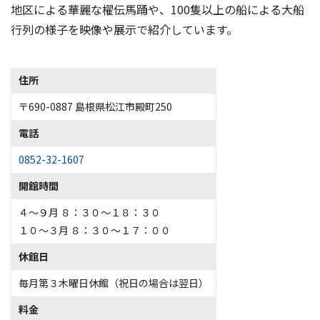
地区による華麗な櫂伝馬踊や、100隻以上の船による大船
住所
〒690-0887 島根県松江市殿町250
電話
0852-32-1607
開館時間
４～９月 ８：３０～１８：３０
１０～３月 ８：３０～１７：００
休館日
毎月第３木曜日休館（祝日の場合は翌日）
料金