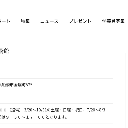
ポート
特集
ニュース
プレゼント
学芸員募集
術館
葉県船橋市金堀町525
（通常） 3/20～10/31の土曜・日曜・祝日、7/20～8/3
間は９：３０～１７：００となります。