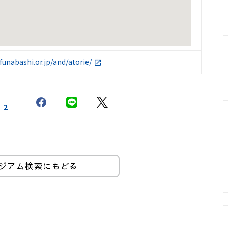
funabashi.or.jp/and/atorie/
2
ジアム検索にもどる