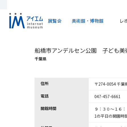
展覧会
美術館・博物館
レ
船橋市アンデルセン公園 子ども美
千葉県
住所
〒274-0054 千
電話
047-457-6661
開館時間
９：３０～１６：００
1の平日の開園時