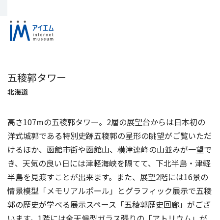
五稜郭タワー
北海道
高さ107mの五稜郭タワー。2層の展望台からは日本初の
洋式城郭である特別史跡五稜郭の星形の眺望がご覧いただ
けるほか、函館市街や函館山、横津連峰の山並みが一望で
き、天気の良い日には津軽海峡を隔てて、下北半島・津軽
半島を見渡すことが出来ます。また、展望2階には16景の
情景模型「メモリアルポール」とグラフィック展示で五稜
郭の歴史が学べる展示スペース「五稜郭歴史回廊」がござ
います。1階には全天候型ガラス張りの「アトリウム」が