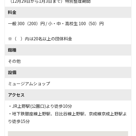
（12月29日から1月3日まで）特別整理期間
料金
一般 300（200）円 / 小・中・高校生 100（50）円
※（ ）内は20名以上の団体料金
館種
その他
設備
ミュージアムショップ
アクセス
・JR上野駅(公園口)より徒歩10分
・地下鉄銀座線上野駅、日比谷線上野駅、京成線京成上野駅よ
り徒歩15分