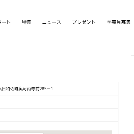
ポート
特集
ニュース
プレゼント
学芸員募集
徳島県日和佐町奥河内寺前285－1