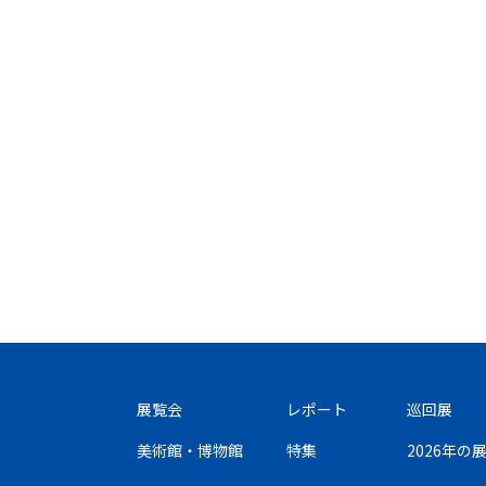
展覧会
レポート
巡回展
美術館・博物館
特集
2026年