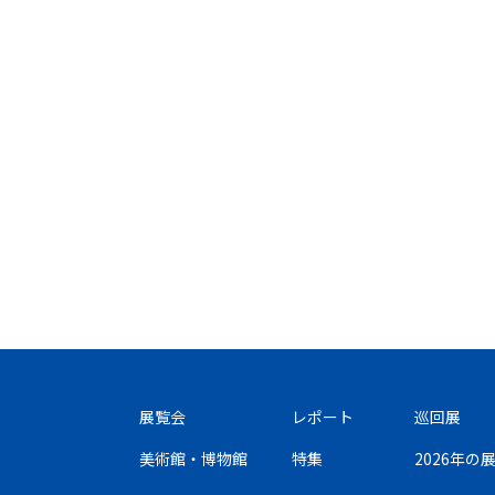
展覧会
レポート
巡回展
美術館・博物館
特集
2026年