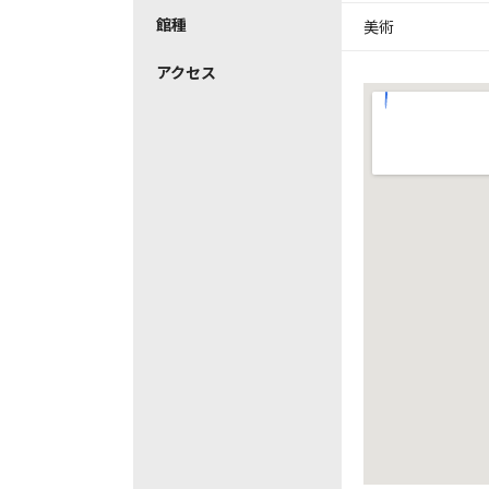
館種
美術
アクセス