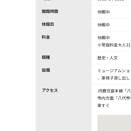
開館時間
休館中
休館日
休館中
料金
休館中
※常設料金大人31
館種
歴史・人文
設備
ミュージアムショ
、
車椅子貸し出し
アクセス
JR鹿児島本線「
市内方面「八代市
車すぐ