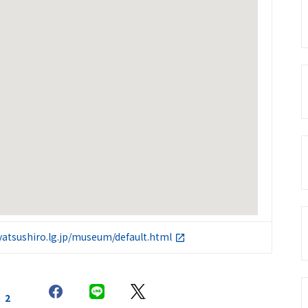
.yatsushiro.lg.jp/museum/default.html
2